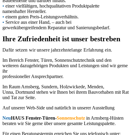
Bauelemente und darüber hinaus.
•
einer vielfältigen, hochqualitativen Produktpalette
namenhafter Hersteller.
•
einem guten Preis-Leistungsverhältnis.
•
Service aus einer Hand, – auch bei
gewerkübergreifendem Reparatur und Sanierungsbedarf.
Ihre Zufriedenheit ist unser bestreben
Dafür setzen wir unsere jahrzehntelange Erfahrung ein.
Im Bereich Fenster, Türen, Sonnenschutztechnik und den
weiteren dazugehörigen Produkten und Leistungen sind wir gerne
ihr
professioneller Ansprechpartner.
Im Raum Arnsberg, Sundern, Holzwickede, Menden,
Unna, Dortmund stehen wir Ihnen bei ihrem Bauvorhaben mit Rat
und Tat zur Seite.
Auf unserer Web-Side und natürlich in unserer Ausstellung
Neu
HAUS Fenster-Türen-
Sonnenschutz
in Arnsberg-Hüsten
beraten wir Sie gerne über unsere gesamte Leistungspalette.
Für einen Beratungstermin erreichen Sie uns telefonisch unter: