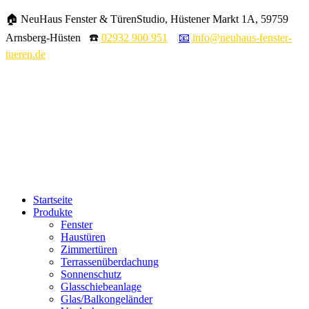
🏠 NeuHaus Fenster & TürenStudio, Hüstener Markt 1A, 59759
Arnsberg-Hüsten ☎️
02932 900 951
📧
info@neuhaus-fenster-
tueren.de
Startseite
Produkte
Fenster
Haustüren
Zimmertüren
Terrassenüberdachung
Sonnenschutz
Glasschiebeanlage
Glas/Balkongeländer