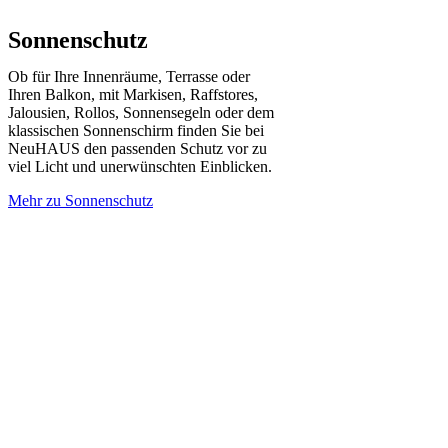
Sonnenschutz
Ob für Ihre Innenräume, Terrasse oder
Ihren Balkon, mit Markisen, Raffstores,
Jalousien, Rollos, Sonnensegeln oder dem
klassischen Sonnenschirm finden Sie bei
NeuHAUS den passenden Schutz vor zu
viel Licht und unerwünschten Einblicken.
Mehr zu Sonnenschutz
Hier geht´s zu Ihrer Sommer-Wohlfühloase !
Fenster - mehr als nur eine Tageslichtquelle
in 5 Minuten Sonnenschutz konfigurieren
Innentüren die zu Ihrem Wohnstil passen
Die Sommergarantie für Ihre Terrasse
Ein neuer Wohnraum ganz aus Glas
Vom Terrassendach zum Glashaus
Die Visitenkarte Ihres Hauses
BALKONVERGLASUNG
Den Wohnraum öffnen
Die Schattenspender